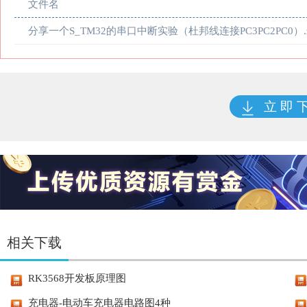
文件名
分享一个S_TM32的串口中断实验（杜邦线连接PC3PC2PC0）.z
立 即 
相关下载
RK3568开发板原理图
充电器-电动车充电器电路图4种