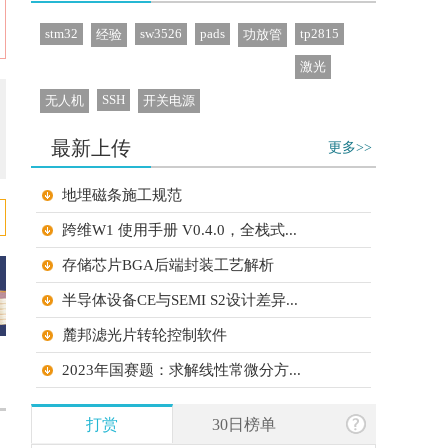
stm32
sw3526
pads
tp2815
经验
功放管
激光
SSH
无人机
开关电源
最新上传
更多>>
地埋磁条施工规范
跨维W1 使用手册 V0.4.0，全栈式...
存储芯片BGA后端封装工艺解析
半导体设备CE与SEMI S2设计差异...
麓邦滤光片转轮控制软件
2023年国赛题：求解线性常微分方...
2025年国赛题：键控调频连续脉冲...
打赏
30日榜单
2025年湖南赛题：钟形波信号发生...