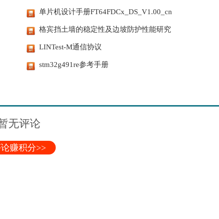
单片机设计手册FT64FDCx_DS_V1.00_cn
格宾挡土墙的稳定性及边坡防护性能研究
LINTest-M通信协议
stm32g491re参考手册
暂无评论
论赚积分>>