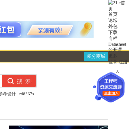
首页
论坛
外包
下载
专栏
Datasheet
公开课
更多
积分商城
登录
|
注册
X
件参考设计
rtl8367s