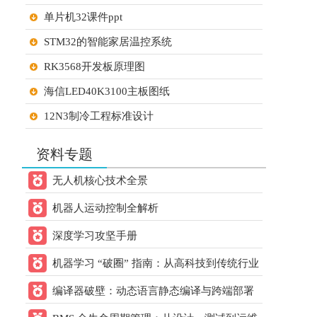
21ic下载 打赏
元
2天前
单片机32课件ppt
用户：
小猫做电路
STM32的智能家居温控系统
60.00
21ic下载 打赏
元
2天前
用户：
gsy幸运
RK3568开发板原理图
60.00
21ic下载 打赏
元
2天前
海信LED40K3100主板图纸
用户：
zhengdai
12N3制冷工程标准设计
60.00
21ic下载 打赏
元
2天前
STM32单片机的大棚温湿度检测系统设计
用户：
lanmukk
资料专题
STM32单片机超市智能购物车
60.00
21ic下载 打赏
元
2天前
无人机核心技术全景
用户：
8层电脑主板
烟雨
机器人运动控制全解析
FOC控制学校笔记
20.00
21ic下载 打赏
元
2天前
用户：
w993263495
深度学习攻坚手册
30.00
21ic下载 打赏
元
2天前
机器学习 “破圈” 指南：从高科技到传统行业
用户：
sun2152
的跨领域应用方案
编译器破壁：动态语言静态编译与跨端部署
20.00
21ic下载 打赏
元
2天前
核心方案