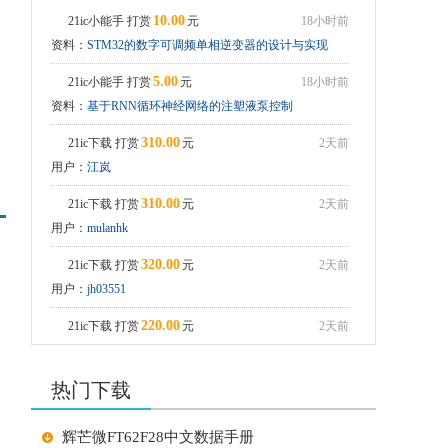
10.00
21ic小能手 打赏
元
18小时前
tshell_mbist_user
资料：
STM32的数字可调频单相逆变器的设计与实现
ADS8688学习资料
5.00
21ic小能手 打赏
元
18小时前
资料：
基于RNN循环神经网络的注塑液泵控制
310.00
21ic下载 打赏
元
2天前
用户：
江岚
310.00
21ic下载 打赏
元
2天前
用户：
mulanhk
320.00
21ic下载 打赏
元
2天前
用户：
jh03551
220.00
21ic下载 打赏
元
2天前
用户：
jh0355
热门下载
210.00
21ic下载 打赏
元
2天前
用户：
潇潇江南
辉芒微FT62F28中文数据手册
210.00