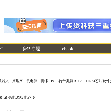
件
资料专题
ebook
机器人
原理图
负电源
明纬
PCIE转千兆网RTL8111H(S)芯片硬
310G液晶电源板电路图