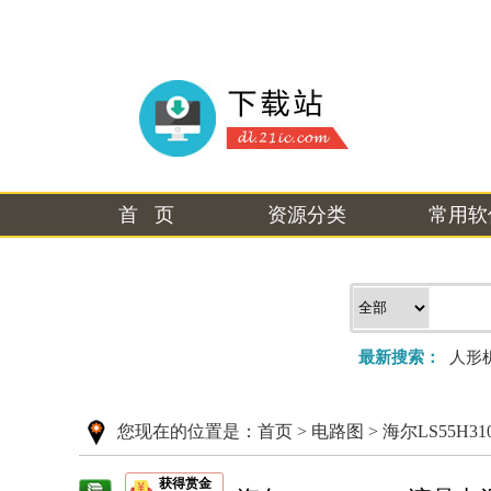
首 页
资源分类
常用软
最新搜索：
人形
您现在的位置是：
首页
>
电路图
>
海尔LS55H
获得赏金