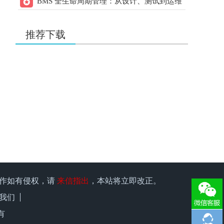
BMS 全生命周期管理：从设计、测试到运维
用户：
w178191520
的实操指南
20.00
21ic下载 打赏
元
2天前
用户：
liqiang9090
推荐下载
20.00
21ic下载 打赏
元
2天前
用户：
xuzhen1
35.00
21ic下载 打赏
元
2天前
用户：
有理想666
15.00
21ic下载 打赏
元
2天前
用户：
w1966891335
15.00
21ic下载 打赏
元
2天前
用户：
x15580286248
25.00
21ic下载 打赏
元
2天前
原作如有侵权，请
来信指出
，本站将立即改正。
用户：
qiufeng0299
我们
15.00
21ic下载 打赏
元
2天前
有
用户：
kk1957135547