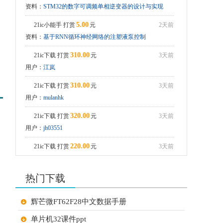
资料：
STM32的数字可调频单相逆变器的设计与实现
ADS8688学习资料
5.00
21ic小能手 打赏
元
2天前
资料：
基于RNN循环神经网络的注塑液泵控制
310.00
21ic下载 打赏
元
3天前
用户：
江岚
310.00
21ic下载 打赏
元
3天前
用户：
mulanhk
320.00
21ic下载 打赏
元
3天前
用户：
jh03551
220.00
21ic下载 打赏
元
3天前
用户：
jh0355
热门下载
210.00
21ic下载 打赏
元
3天前
用户：
潇潇江南
辉芒微FT62F28中文数据手册
210.00
21ic下载 打赏
元
3天前
单片机32课件ppt
用户：
小猫做电路