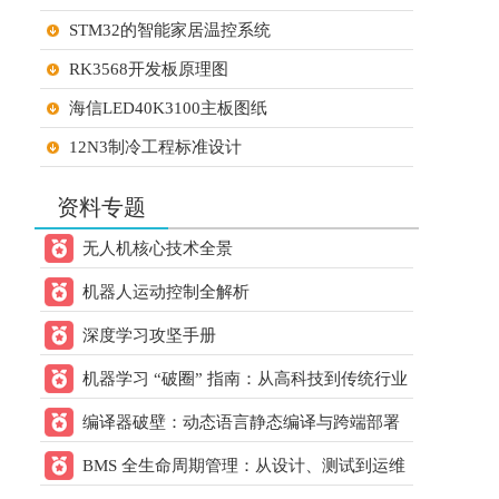
STM32的智能家居温控系统
60.00
21ic下载 打赏
元
3天前
用户：
gsy幸运
RK3568开发板原理图
60.00
21ic下载 打赏
元
3天前
海信LED40K3100主板图纸
用户：
zhengdai
12N3制冷工程标准设计
60.00
21ic下载 打赏
元
3天前
STM32单片机的大棚温湿度检测系统设计
用户：
lanmukk
资料专题
STM32单片机超市智能购物车
60.00
21ic下载 打赏
元
3天前
无人机核心技术全景
用户：
8层电脑主板
烟雨
机器人运动控制全解析
ADS8688学习资料
20.00
21ic下载 打赏
元
3天前
用户：
w993263495
深度学习攻坚手册
30.00
21ic下载 打赏
元
3天前
机器学习 “破圈” 指南：从高科技到传统行业
用户：
sun2152
的跨领域应用方案
编译器破壁：动态语言静态编译与跨端部署
20.00
21ic下载 打赏
元
3天前
核心方案
BMS 全生命周期管理：从设计、测试到运维
用户：
w178191520
的实操指南