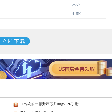
大小
415K
立 即 下 载
TI出款的一颗升压芯片lmg5126手册