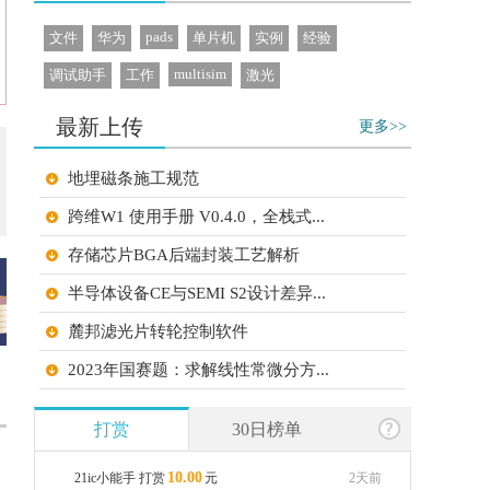
pads
文件
华为
单片机
实例
经验
multisim
调试助手
工作
激光
最新上传
更多>>
地埋磁条施工规范
跨维W1 使用手册 V0.4.0，全栈式...
存储芯片BGA后端封装工艺解析
半导体设备CE与SEMI S2设计差异...
麓邦滤光片转轮控制软件
2023年国赛题：求解线性常微分方...
2025年国赛题：键控调频连续脉冲...
打赏
30日榜单
2025年湖南赛题：钟形波信号发生...
10.00
21ic小能手 打赏
元
2天前
tshell_mbist_user