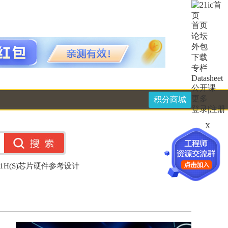
首页
论坛
外包
下载
专栏
Datasheet
公开课
更多
积分商城
登录
|
注册
X
111H(S)芯片硬件参考设计