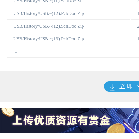
USB/History/USB.~(11).SchDoc.Zip
USB/History/USB.~(12).PcbDoc.Zip
USB/History/USB.~(12).SchDoc.Zip
USB/History/USB.~(13).PcbDoc.Zip
...
立 即 