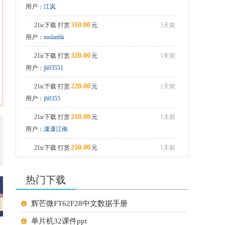
用户：
江岚
DEV安装及使用.
310.00
21ic下载 打赏
元
1天前
用户：
mulanhk
320.00
21ic下载 打赏
元
1天前
用户：
jh03551
220.00
21ic下载 打赏
元
1天前
用户：
jh0355
210.00
21ic下载 打赏
元
1天前
用户：
潇潇江南
210.00
21ic下载 打赏
元
1天前
用户：
小猫做电路
热门下载
60.00
21ic下载 打赏
元
1天前
用户：
gsy幸运
辉芒微FT62F28中文数据手册
60.00
21ic下载 打赏
元
1天前
单片机32课件ppt
用户：
zhengdai