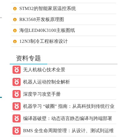
STM32的智能家居温控系统
60.00
21ic下载 打赏
元
1天前
用户：
lanmukk
RK3568开发板原理图
60.00
21ic下载 打赏
元
1天前
海信LED40K3100主板图纸
用户：
烟雨
12N3制冷工程标准设计
20.00
21ic下载 打赏
元
1天前
STM32单片机的大棚温湿度检测系统设计
用户：
w993263495
资料专题
STM32单片机超市智能购物车
30.00
21ic下载 打赏
元
1天前
无人机核心技术全景
用户：
8层电脑主板
sun2152
机器人运动控制全解析
FOC控制学校笔记
20.00
21ic下载 打赏
元
1天前
用户：
w178191520
深度学习攻坚手册
20.00
21ic下载 打赏
元
1天前
机器学习 “破圈” 指南：从高科技到传统行业
用户：
liqiang9090
的跨领域应用方案
编译器破壁：动态语言静态编译与跨端部署
20.00
21ic下载 打赏
元
1天前
核心方案
BMS 全生命周期管理：从设计、测试到运维
用户：
xuzhen1
的实操指南