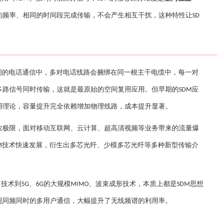
的频率、相同的时间段完成传输，不会产生相互干扰，这种特性让
SD
。
期的电话通信中，多对电话线路会捆绑在同一根主干电缆中，每一对
多路信号同时传输，这就是最原始的空间复用应用。但早期的
应
SDM
用理论，容量提升完全依赖增加物理线路，成本提升显著。
农极限，面对移动互联网、云计算、超高清视频等业务带来的流量爆
技术快速发展，衍生出多芯光纤、少模多芯光纤等多种新型传输介
M
）技术到
、
的大规模
、波束成形技术，本质上都是
思想
5G
6G
MIMO
SDM
现同频同时的多用户通信，大幅提升了无线频谱的利用率。