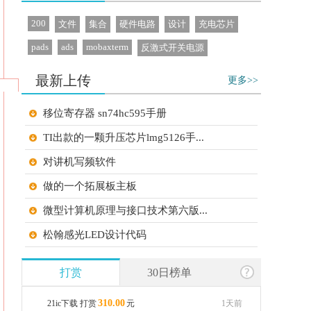
200
文件
集合
硬件电路
设计
充电芯片
pads
ads
mobaxterm
反激式开关电源
最新上传
更多>>
移位寄存器 sn74hc595手册
TI出款的一颗升压芯片lmg5126手...
对讲机写频软件
做的一个拓展板主板
微型计算机原理与接口技术第六版...
松翰感光LED设计代码
免费压缩工具
打赏
30日榜单
上海凌耘微电子（LINKYUM）自研 ...
310.00
21ic下载 打赏
元
1天前
IAR-使用手册