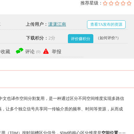
推荐星级：
K
上传用户：
潇潇江南
查看TA发布的资源
下载积分：
2分
（如何评价?）
评价赚积分
收藏
评论
举报
(0)
中文也译作空间分割复用，是一种通过区分不同空间维度实现多路信
隔，让多个独立信号共享同一传输介质的频率、时间等资源，从而成
复用（
）按时间槽区分信号，
的核心区分维度是
空间位置
TDM
SDM
——