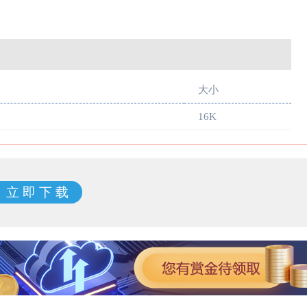
大小
16K
立 即 下 载