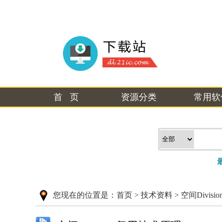
首 页
资源分类
常用软
您现在的位置是：
首页
>
技术资料
>
空间Divis