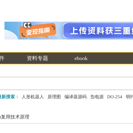
件
资料专题
ebook
最新搜索：
人形机器人
原理图
编译器源码
负电源
DO-254
明
ion复用技术原理