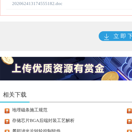
202062413174555182.doc
立 即 
相关下载
地埋磁条施工规范
存储芯片BGA后端封装工艺解析
麓邦滤光片转轮控制软件