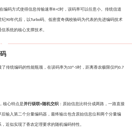
在编码方式使得信息传输速率
时，误码率可以任意小。传统信道
R<C
世纪
年代后，以
码、低密度奇偶校验码为代表的先进编码技术
90
Turbo
通信系统的核心支撑技术。
分类
码
破了传统编码的性能瓶颈，在误码率为
时，距离香农极限仅约
10^-5
0.7
，核心特点是
并行级联
随机交织
：原始信息比特分成两路，一路直接
+
序后输入第二个分量编码器，最终输出包含原始信息位和两个分量编
系，近似实现了香农定理要求的随机编码特性。