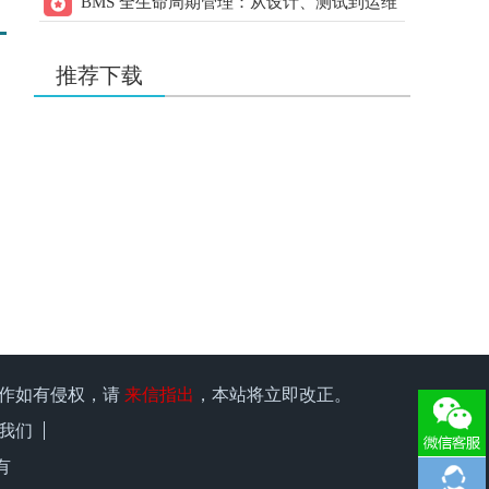
BMS 全生命周期管理：从设计、测试到运维
用户：
w178191520
的实操指南
20.00
21ic下载 打赏
元
2天前
用户：
liqiang9090
推荐下载
20.00
21ic下载 打赏
元
2天前
用户：
xuzhen1
35.00
21ic下载 打赏
元
2天前
用户：
有理想666
15.00
21ic下载 打赏
元
2天前
用户：
w1966891335
15.00
21ic下载 打赏
元
2天前
用户：
x15580286248
25.00
21ic下载 打赏
元
2天前
原作如有侵权，请
来信指出
，本站将立即改正。
用户：
qiufeng0299
我们
15.00
21ic下载 打赏
元
2天前
有
用户：
kk1957135547