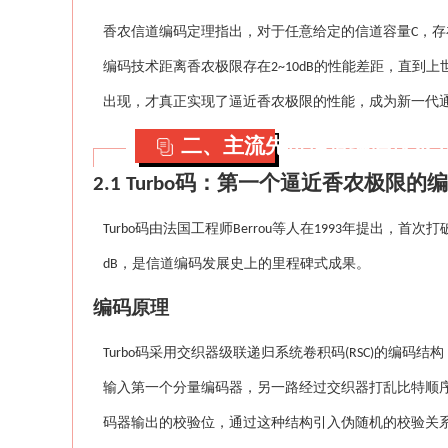
香农信道编码定理指出，对于任意给定的信道容量
，存
C
编码技术距离香农极限存在
的性能差距，直到上
2~10dB
出现，才真正实现了逼近香农极限的性能，成为新一代
二、主流先进信道编码技术
码：第一个逼近香农极限的编
2.1 Turbo
码由法国工程师
等人在
年提出，首次打
Turbo
Berrou
1993
，是信道编码发展史上的里程碑式成果。
dB
编码原理
码采用交织器级联递归系统卷积码
的编码结构
Turbo
(RSC)
输入第一个分量编码器，另一路经过交织器打乱比特顺
码器输出的校验位，通过这种结构引入伪随机的校验关