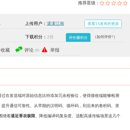
推荐星级：
K
上传用户：
潇潇江南
查看TA发布的资源
下载积分：
2分
（如何评价?）
评价赚积分
收藏
评论
举报
(0)
通过在发送端对原始信息比特添加冗余校验位，使得接收端能够检测
，提升通信可靠性。从早期的汉明码、循环码，到后来的卷积码、里
围绕着
逼近香农极限
、降低编译码复杂度、适配高速传输场景这几个