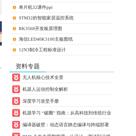
21ic下载 打赏
元
2天前
单片机32课件ppt
用户：
小猫做电路
STM32的智能家居温控系统
60.00
21ic下载 打赏
元
2天前
用户：
gsy幸运
RK3568开发板原理图
60.00
21ic下载 打赏
元
2天前
海信LED40K3100主板图纸
用户：
zhengdai
12N3制冷工程标准设计
60.00
21ic下载 打赏
元
2天前
STM32单片机的大棚温湿度检测系统设计
用户：
lanmukk
资料专题
STM32单片机超市智能购物车
60.00
21ic下载 打赏
元
2天前
无人机核心技术全景
用户：
8层电脑主板
烟雨
机器人运动控制全解析
FOC控制学校笔记
20.00
21ic下载 打赏
元
2天前
用户：
w993263495
深度学习攻坚手册
30.00
21ic下载 打赏
元
2天前
机器学习 “破圈” 指南：从高科技到传统行业
用户：
sun2152
的跨领域应用方案
编译器破壁：动态语言静态编译与跨端部署
20.00
21ic下载 打赏
元
2天前
核心方案