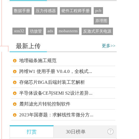
pcb
数据手册
压力传感器
硬件工程师手册
原理图
stm32
ads
mobaxterm
功放管
反激式开关电源
最新上传
更多>>
地埋磁条施工规范
跨维W1 使用手册 V0.4.0，全栈式...
存储芯片BGA后端封装工艺解析
半导体设备CE与SEMI S2设计差异...
麓邦滤光片转轮控制软件
2023年国赛题：求解线性常微分方...
2025年国赛题：键控调频连续脉冲...
打赏
30日榜单
2025年湖南赛题：钟形波信号发生...