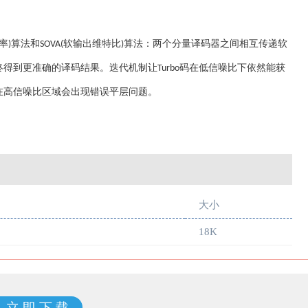
率
算法和
软输出维特比
算法：两个分量译码器之间相互传递软
)
SOVA(
)
终得到更准确的译码结果。迭代机制让
码在低信噪比下依然能获
Turbo
在高信噪比区域会出现错误平层问题。
大小
18K
立 即 下 载