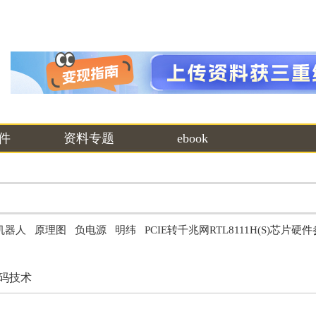
件
资料专题
ebook
机器人
原理图
负电源
明纬
PCIE转千兆网RTL8111H(S)芯片硬
码技术