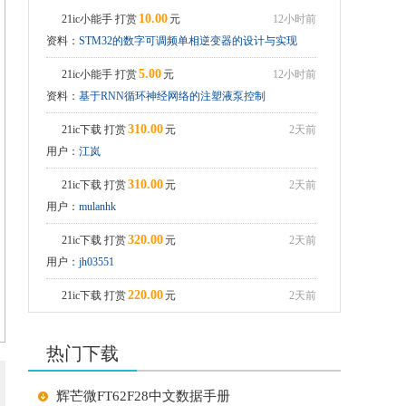
10.00
21ic小能手 打赏
元
12小时前
tshell_mbist_user
资料：
STM32的数字可调频单相逆变器的设计与实现
ADS8688学习资料
5.00
21ic小能手 打赏
元
12小时前
资料：
基于RNN循环神经网络的注塑液泵控制
310.00
21ic下载 打赏
元
2天前
用户：
江岚
310.00
21ic下载 打赏
元
2天前
用户：
mulanhk
320.00
21ic下载 打赏
元
2天前
用户：
jh03551
220.00
21ic下载 打赏
元
2天前
用户：
jh0355
热门下载
210.00
21ic下载 打赏
元
2天前
用户：
潇潇江南
辉芒微FT62F28中文数据手册
210.00