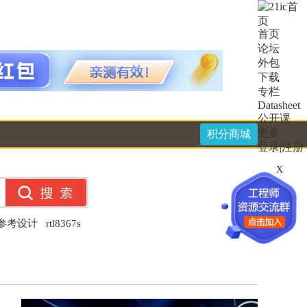
首页
论坛
外包
下载
专栏
Datasheet
公开课
更多
积分商城
登录
|
注册
X
件参考设计
rtl8367s