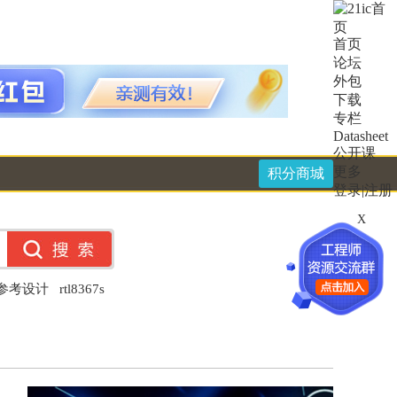
首页
论坛
外包
下载
专栏
Datasheet
公开课
更多
积分商城
登录
|
注册
X
件参考设计
rtl8367s