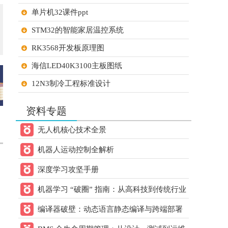
21ic下载 打赏
元
2天前
单片机32课件ppt
用户：
小猫做电路
STM32的智能家居温控系统
60.00
21ic下载 打赏
元
2天前
用户：
gsy幸运
RK3568开发板原理图
60.00
21ic下载 打赏
元
2天前
海信LED40K3100主板图纸
用户：
zhengdai
12N3制冷工程标准设计
60.00
21ic下载 打赏
元
2天前
STM32单片机的大棚温湿度检测系统设计
用户：
lanmukk
资料专题
STM32单片机超市智能购物车
60.00
21ic下载 打赏
元
2天前
无人机核心技术全景
用户：
8层电脑主板
烟雨
机器人运动控制全解析
FOC控制学校笔记
20.00
21ic下载 打赏
元
2天前
用户：
w993263495
深度学习攻坚手册
30.00
21ic下载 打赏
元
2天前
机器学习 “破圈” 指南：从高科技到传统行业
用户：
sun2152
的跨领域应用方案
编译器破壁：动态语言静态编译与跨端部署
20.00
21ic下载 打赏
元
2天前
核心方案