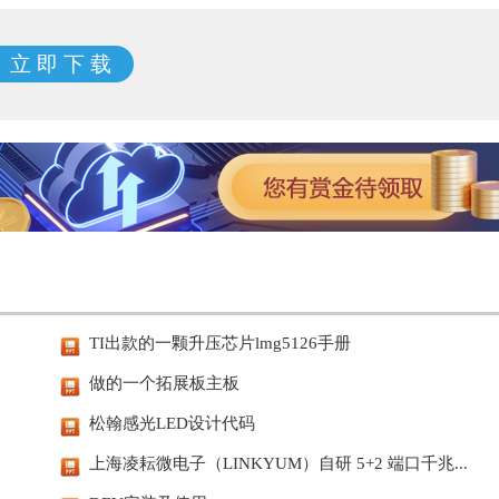
立 即 下 载
TI出款的一颗升压芯片lmg5126手册
做的一个拓展板主板
松翰感光LED设计代码
上海凌耘微电子（LINKYUM）自研 5+2 端口千兆...