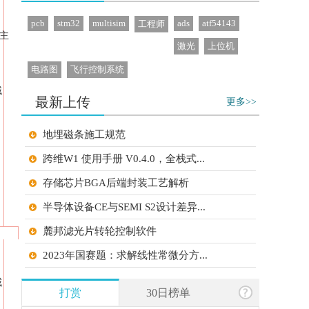
pcb
stm32
multisim
ads
atf54143
工程师
主
激光
上位机
电路图
飞行控制系统
域
最新上传
更多>>
地埋磁条施工规范
跨维W1 使用手册 V0.4.0，全栈式...
存储芯片BGA后端封装工艺解析
半导体设备CE与SEMI S2设计差异...
麓邦滤光片转轮控制软件
2023年国赛题：求解线性常微分方...
2025年国赛题：键控调频连续脉冲...
威
打赏
30日榜单
2025年湖南赛题：钟形波信号发生...
服