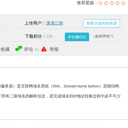
推荐星级：
K
上传用户：
潇潇江南
查看TA发布的资源
下载积分：
2分
（如何评价?）
评价赚积分
收藏
评论
举报
(0)
服务器）是互联网域名系统（
，
）层级结构
D
DNS
Domain Name System
下所有二级域名的解析信息，是完成域名到
地址转换过程中必不可少
IP