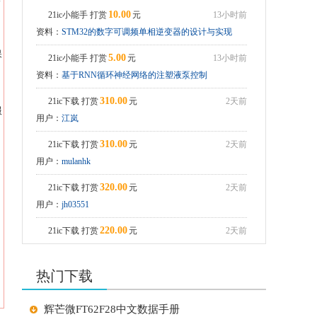
10.00
21ic小能手 打赏
元
13小时前
tshell_mbist_user
资料：
STM32的数字可调频单相逆变器的设计与实现
ADS8688学习资料
保
5.00
21ic小能手 打赏
元
13小时前
资料：
基于RNN循环神经网络的注塑液泵控制
310.00
21ic下载 打赏
元
2天前
服
用户：
江岚
310.00
21ic下载 打赏
元
2天前
用户：
mulanhk
320.00
21ic下载 打赏
元
2天前
用户：
jh03551
220.00
21ic下载 打赏
元
2天前
用户：
jh0355
热门下载
210.00
21ic下载 打赏
元
2天前
用户：
潇潇江南
辉芒微FT62F28中文数据手册
210.00