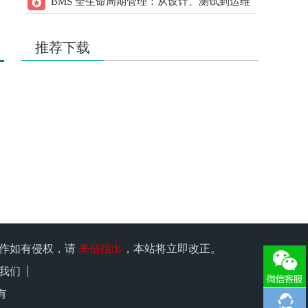
BMS 全生命周期管理：从设计、测试到运维
用户：
w178191520
的实操指南
20.00
21ic下载 打赏
元
2天前
用户：
liqiang9090
推荐下载
20.00
21ic下载 打赏
元
2天前
用户：
xuzhen1
35.00
21ic下载 打赏
元
2天前
用户：
有理想666
15.00
21ic下载 打赏
元
2天前
用户：
w1966891335
15.00
21ic下载 打赏
元
2天前
用户：
x15580286248
25.00
21ic下载 打赏
元
2天前
原作如有侵权，请
来信指出
，本站将立即改正。
用户：
qiufeng0299
我们
15.00
21ic下载 打赏
元
2天前
有
用户：
kk1957135547