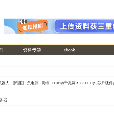
件
资料专题
ebook
机器人
原理图
负电源
明纬
PCIE转千兆网RTL8111H(S)芯片硬
务器