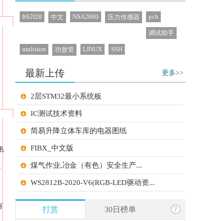
ft62f28
NSA2860
pcb
中文
压力传感器
调试助手
multisim
LINUX
SSH
功放管
最新上传
更多>>
2层STM32最小系统板
IC测试技术资料
简易升降立体车库的电器图纸
FIBX_中文版
名
煤气作业,冶金（有色）安全生产...
威
WS2812B-2020-V6(RGB-LED驱动资...
常用通信加密算法 算法库性能对...
有
打赏
30日榜单
芯片设计中的米勒效应与电容补偿...