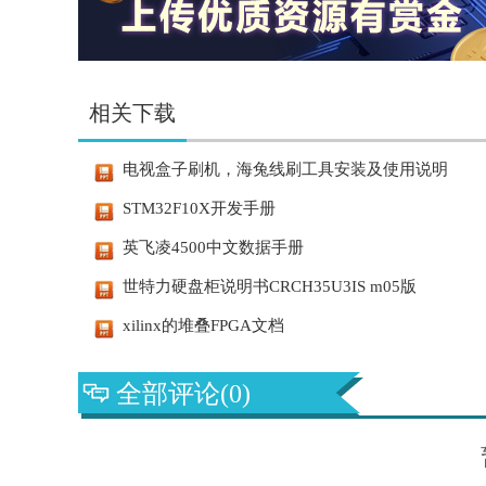
相关下载
电视盒子刷机，海兔线刷工具安装及使用说明
STM32F10X开发手册
英飞凌4500中文数据手册
世特力硬盘柜说明书CRCH35U3IS m05版
xilinx的堆叠FPGA文档
全部评论(0)