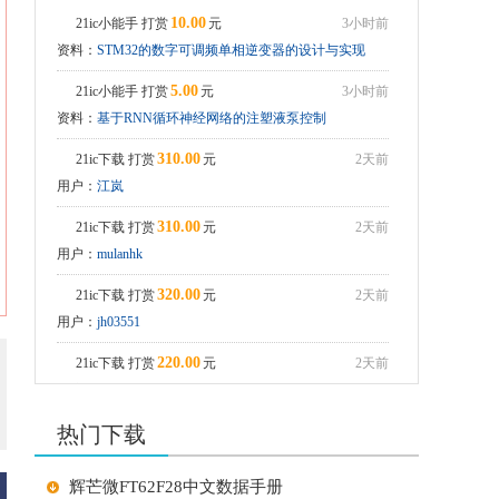
的
10.00
21ic小能手 打赏
元
3小时前
芯片设计中的晶体管串联与并联组...
资料：
STM32的数字可调频单相逆变器的设计与实现
芯片设计中的共栅放大器与共基放...
5.00
21ic小能手 打赏
元
3小时前
资料：
基于RNN循环神经网络的注塑液泵控制
310.00
21ic下载 打赏
元
2天前
用户：
江岚
310.00
21ic下载 打赏
元
2天前
用户：
mulanhk
320.00
21ic下载 打赏
元
2天前
用户：
jh03551
220.00
21ic下载 打赏
元
2天前
用户：
jh0355
热门下载
210.00
21ic下载 打赏
元
2天前
用户：
潇潇江南
辉芒微FT62F28中文数据手册
210.00