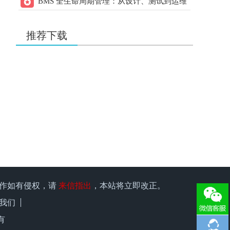
BMS 全生命周期管理：从设计、测试到运维
用户：
w178191520
的实操指南
20.00
21ic下载 打赏
元
2天前
用户：
liqiang9090
推荐下载
20.00
21ic下载 打赏
元
2天前
用户：
xuzhen1
35.00
21ic下载 打赏
元
2天前
用户：
有理想666
15.00
21ic下载 打赏
元
2天前
用户：
w1966891335
15.00
21ic下载 打赏
元
2天前
用户：
x15580286248
25.00
21ic下载 打赏
元
2天前
原作如有侵权，请
来信指出
，本站将立即改正。
用户：
qiufeng0299
我们
15.00
21ic下载 打赏
元
2天前
有
用户：
kk1957135547