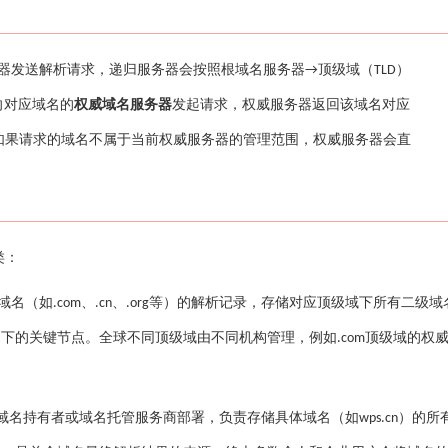
器发送解析请求，递归服务器会按照根域名服务器
顶级域（
）
→
TLD
向对应域名的
权威域名服务器
发起请求，权威服务器返回该域名对应
如果请求的域名不属于当前权威服务器的管理范围，权威服务器会直
类：
域名（如
、
、
等）的解析记录，存储对应顶级域下所有二级域
.com
.cn
.org
启下的关键节点。全球不同顶级域由不同机构管理，例如
顶级域的权
.com
域名持有者或域名托管服务商部署，负责存储具体域名（如
）的所
wps.cn