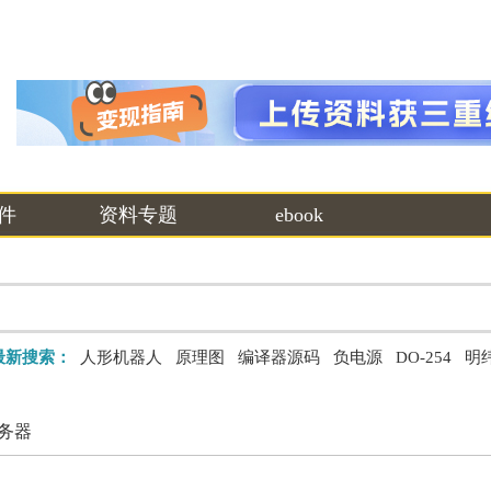
件
资料专题
ebook
最新搜索：
人形机器人
原理图
编译器源码
负电源
DO-254
明
务器