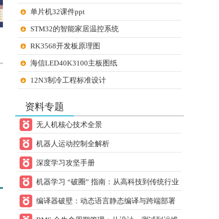
21ic下载 打赏
元
2天前
单片机32课件ppt
用户：
小猫做电路
STM32的智能家居温控系统
60.00
21ic下载 打赏
元
2天前
用户：
gsy幸运
RK3568开发板原理图
60.00
21ic下载 打赏
元
2天前
海信LED40K3100主板图纸
用户：
zhengdai
12N3制冷工程标准设计
60.00
21ic下载 打赏
元
2天前
STM32单片机的大棚温湿度检测系统设计
用户：
lanmukk
资料专题
STM32单片机超市智能购物车
60.00
21ic下载 打赏
元
2天前
无人机核心技术全景
用户：
8层电脑主板
烟雨
机器人运动控制全解析
FOC控制学校笔记
20.00
21ic下载 打赏
元
2天前
用户：
w993263495
深度学习攻坚手册
30.00
21ic下载 打赏
元
2天前
机器学习 “破圈” 指南：从高科技到传统行业
用户：
sun2152
的跨领域应用方案
编译器破壁：动态语言静态编译与跨端部署
20.00
21ic下载 打赏
元
2天前
核心方案