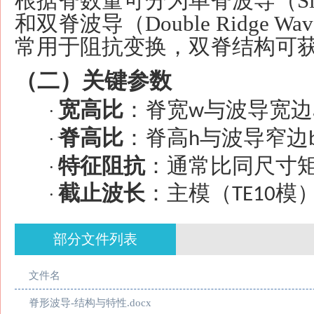
根据脊数量可分为单脊波导（
S
和双脊波导（Double Ridge W
常用于阻抗变换，双脊结构可
（二）关键参数
宽高比
：脊宽
与波导宽边
w
·
脊高比
：脊高
与波导窄边
h
·
特征阻抗
：通常比同尺寸
·
截止波长
：主模（
模
TE10
·
部分文件列表
文件名
脊形波导-结构与特性.docx