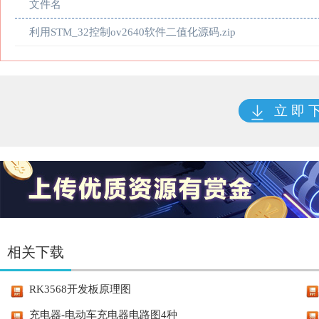
文件名
利用STM_32控制ov2640软件二值化源码.zip
立 即 
相关下载
RK3568开发板原理图
充电器-电动车充电器电路图4种