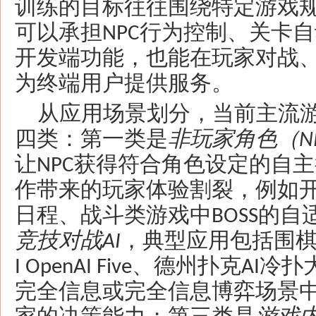
训练的目标往往围绕特定游戏
可以承担
行为控制、关卡自
NPC
开发端功能，也能在玩家对战
为终端用户提供服务。
从应用场景划分，当前主流
四类：第一类是
非玩家角色（
N
让
获得符合角色设定的自主
NPC
作带来的玩家体验割裂，例如
日程、战斗类游戏中
的自
BOSS
竞技对战
，典型应用包括围
AI
、德州扑克
冷扑
I OpenAI Five
AI
完全信息或完全信息博弈场景