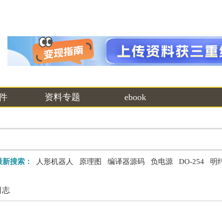
件
资料专题
ebook
最新搜索：
人形机器人
原理图
编译器源码
负电源
DO-254
明
日志