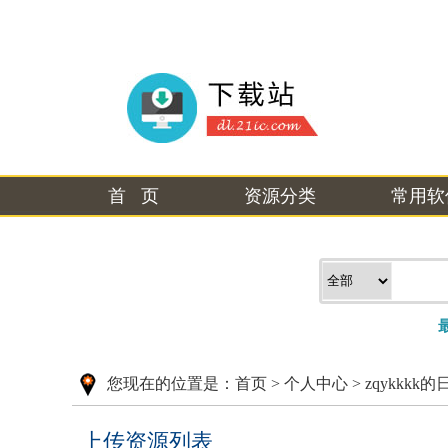
首 页
资源分类
常用软
您现在的位置是：
首页
>
个人中心
> zqykkkk的
上传资源列表