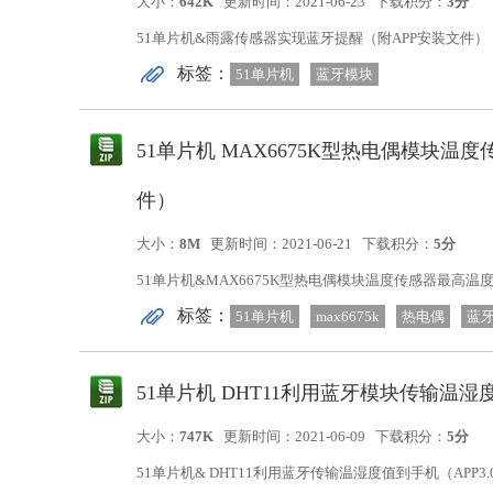
大小：
642K
更新时间：2021-06-23
下载积分：
3分
51单片机&雨露传感器实现蓝牙提醒（附APP安装文件
标签：
APP发送字符“A”，手机蓝牙接收到字符“A”记录当前时
51单片机
蓝牙模块
51单片机 MAX6675K型热电偶模块温
件）
大小：
8M
更新时间：2021-06-21
下载积分：
5分
51单片机&MAX6675K型热电偶模块温度传感器最高温
标签：
下限温度值，温度异常会发出警报声。资料包括程序源
51单片机
max6675k
热电偶
蓝
51单片机 DHT11利用蓝牙模块传输温湿度
大小：
747K
更新时间：2021-06-09
下载积分：
5分
51单片机& DHT11利用蓝牙传输温湿度值到手机（APP