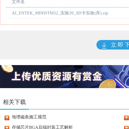
文件名
AI_ENTEK_MINISTM32_实验20_SD卡实验(库).zip
立 即 
相关下载
地埋磁条施工规范
存储芯片BGA后端封装工艺解析